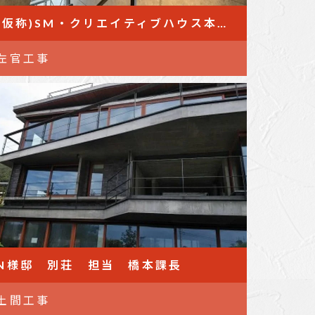
(仮称)SM・クリエイティブハウス本社新築工事 担当:鈴木主任
左官工事
N様邸 別荘 担当 橋本課長
土間工事