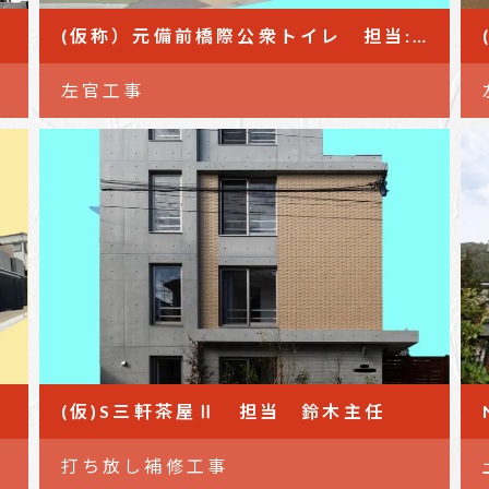
(仮称）元備前橋際公衆トイレ 担当:鈴木主任
左官工事
(仮)S三軒茶屋Ⅱ 担当 鈴木主任
打ち放し補修工事