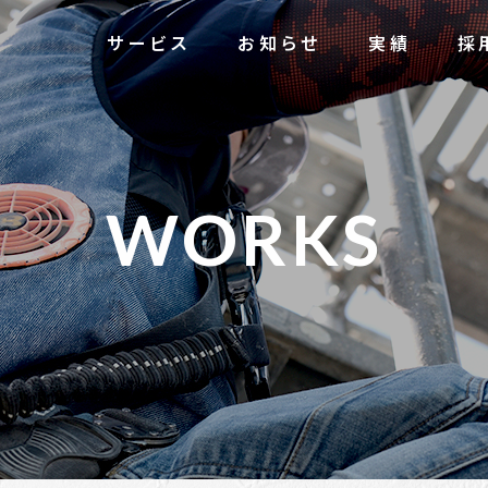
サービス
お知らせ
実績
採
W
O
R
K
S