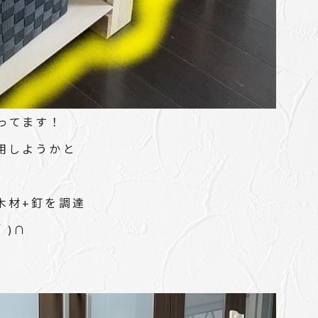
ってます！
用しようかと
木材+釘を調達
｀)∩