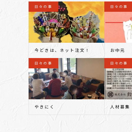
日々の事
日々の事
今どきは、ネット注文！
お中元
日々の事
日々の事
やきにく
人材募集