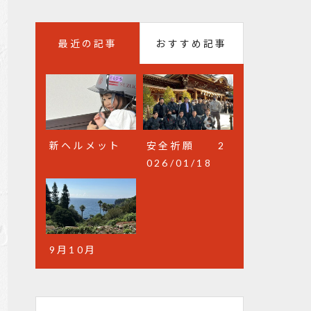
最近の記事
おすすめ記事
新ヘルメット
健康診断
安全祈願 2
今どきは、ネ
026/01/18
ット注文！
9月10月
ものづくり後
継塾