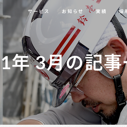
サービス
お知らせ
実績
採
2
1
年
3
月
の
記
事